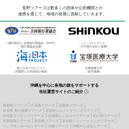
長野ツアーズは数多くの団体や公的機関との
連携を通じて、地域の発展に貢献していきます。
一般社団法人 全国旅行業協会（ANTA）
シンコウトラベル
〈旅行業協会加盟〉
〈大手旅行会社と提携〉
海と日本プロジェクト
宝塚医療大学
〈内閣府と日本財団が推進〉
〈産学連携〉
沖縄を中心に各地の旅をサポートする
当社運営サイトのご紹介
西表島ツアーズ
小浜島ツアーズ
石垣島ツアーズ
石垣島 青の洞窟ツアーズ
石垣島シュノーケリングツアーズ
石垣島ダイビングツアーズ
石垣島レンタカーツアーズ
幻の島ツアーズ
与那国島ツアーズ
宮古島ツアーズ
宮古島シュノーケリングツアーズ
パンプキンホールツアーズ
沖縄ツアーズ
沖縄やんばるツアーズ