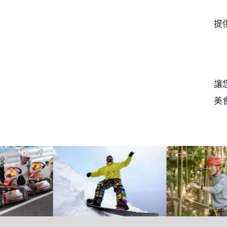
提
讓
美