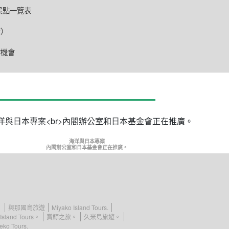
景點一覽表
行）
作機會
海洋與日本專案
內閣辦公室和日本基金會正在推廣。
。
與那國島旅遊
Miyako Island Tours.
Island Tours。
賞鯨之旅。
久米島旅遊。
eko Tours.