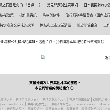
野旅行團是您的 「首選」？
常見問題與注意事項
日本長野縣旅遊
私權政策
操作員資訊
條款與條件
旅行服務手續費表（國內旅
特定商業交易法的說明
連結和上市企業清單
關於關係企業
工
 是眾多組織和公共機構的成員。
透過合作，我們將為本區域的發展做出貢獻。
支援沖繩及世界其他地區的旅遊。
本公司營運的網站簡介
島藍洞之旅
石垣島浮潛之旅。
石垣島潛水之旅。
石垣島租車旅遊
幻影島之旅
Yanbaru Tours。
沖繩翁名村之旅
沖繩滑翔傘之旅
Kerama Tours。
Mizuna 
旅。
普吉島之旅。
宿霧旅遊。
台灣觀光之旅
長野旅遊
北海道觀光之旅
Nis