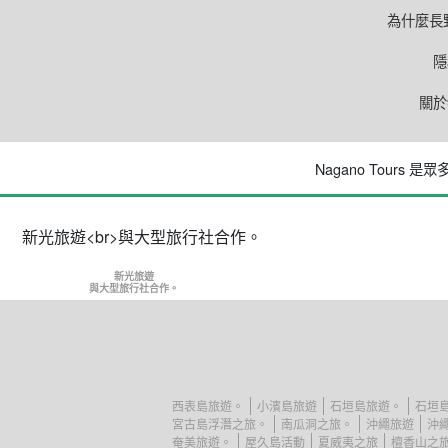
為什麼長
隱
關於
Nagano Tours
新光旅遊
與大型旅行社合作。
西表島旅遊。
小濱島旅遊
石垣島旅遊。
石垣
宮古島浮潛之旅。
南瓜洞之旅。
沖繩旅遊
沖繩 
奄美旅遊。
屋久島活動
夏威夷之旅
檀香山之