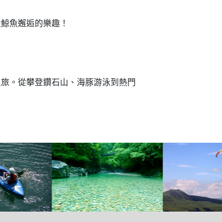
大鯨魚邂逅的樂趣！
之旅。從攀登鑽石山、海豚游泳到熱門