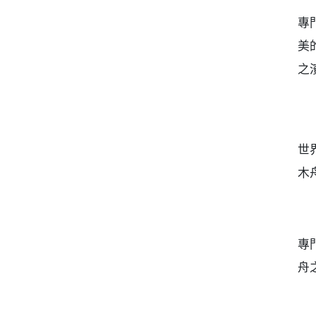
專
美
之
世
木
專
舟