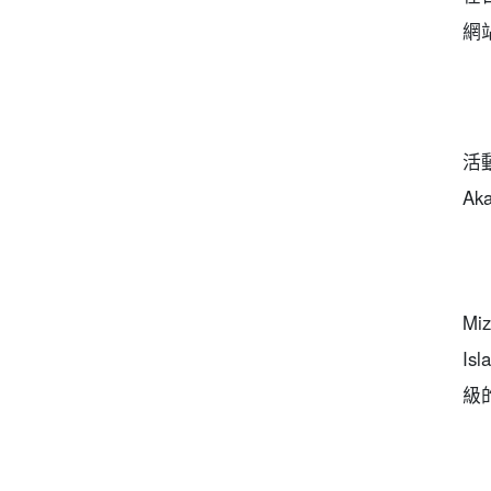
網
活動
Ak
Mi
I
級