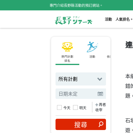
專門介紹長野縣活動的預訂網站。
活動
人氣排名
連
熱門計劃
活動
依熱門景點搜尋
排名
本
錯
題
再者
今天
明天
收窄
石
遊