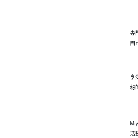
專
團
享
秘
Mi
活