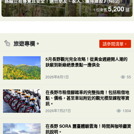
路線☆有導覽且安全！適合朋友、家人、團隊建設♪ (No.2)
5,200
鑢
1 位來賓
旅遊專欄。
請參閱清單。
5月長野觀光完全攻略！從黃金週避開人潮的
自然探索與茶療時間
訣竅到新綠絕景景點一應俱全
â
2026年8月1日
55
導遊會很樂意為您講解周遭的自然景觀，讓您煥然一新，盡情享受
在長野市租借腳踏車的完整指南！包括租借地
淺間高原的魅力！
點、價格，甚至車站附近的觀光模型課程等資
訊。
2026年7月27日
1304
在長野 SORA 露臺體驗雲海！時間與咖啡廳資
訊說明。