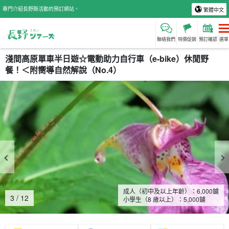
專門介紹長野縣活動的預訂網站。
繁體中文
聯絡我們
特價促銷
預訂確認
選單
淺間高原單車半日遊☆電動助力自行車（e-bike）休閒野
餐！＜附嚮導自然解說（No.4）
成人（初中及以上年齡）：
6,000
鑢
3
/
12
小學生（8 歲以上）：
5,000
鑢