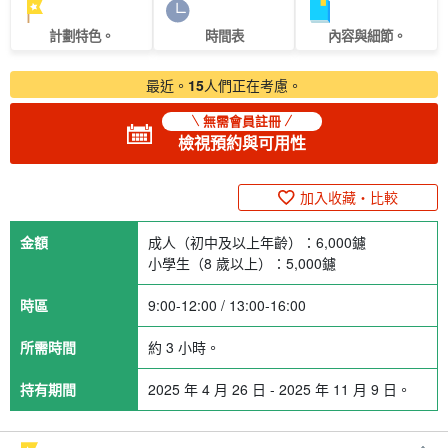
計劃特色。
時間表
內容與細節。
最近。
15
人們正在考慮。
無需會員註冊
檢視預約與可用性
加入收藏・比較
金額
成人（初中及以上年齡）：
6,000
鑢
小學生（8 歲以上）：
5,000
鑢
時區
9:00-12:00 / 13:00-16:00
所需時間
約 3 小時。
持有期間
2025 年 4 月 26 日 - 2025 年 11 月 9 日。