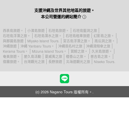
支援沖繩及世界其他地區的旅遊。
本公司營運的網站簡介
西表島旅遊。
小濱島旅遊
石垣島旅遊。
石垣島藍洞之旅
石垣島浮潛之旅。
石垣島潛水之旅。
石垣島租車旅遊
幻影島之旅。
與那國島旅遊
Miyako Island Tours.
宮古島浮潛之旅。
南瓜洞之旅。
沖繩旅遊
沖繩 Yanbaru Tours。
沖繩翁名村之旅
沖繩滑翔傘之旅
Kerama Tours。
Mizuna Island Tours。
賞鯨之旅。
久米島旅遊。
奄美旅遊。
屋久島活動
夏威夷之旅
檀香山之旅。
普吉島之旅。
宿霧旅遊。
台灣觀光之旅
長野旅遊
北海道觀光之旅
Niseko Tours.
(c) 2026 Nagano Tours 版權所有。.