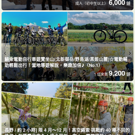
6,000
鑢
成人（初中生以上）
騎乘電動自行車遊覽坐山(北新御岳/野鳥湖/黑姬山麓)☆電動輔
在安全、鋪設好的森林道路上輕鬆馳騁。
助輕鬆出行！當地導遊解說，樂趣加倍♪（No.1）
9,200
鑢
1 位來賓
這條路是一條鋪設好的林間小路，車少人稀，初學者可以放鬆心
情，享受怡人的微風，在大自然中騎車。
長野 / 約 2 小時] 限 4 月～12 月！高空繩索 挑戰約 40 種不同的