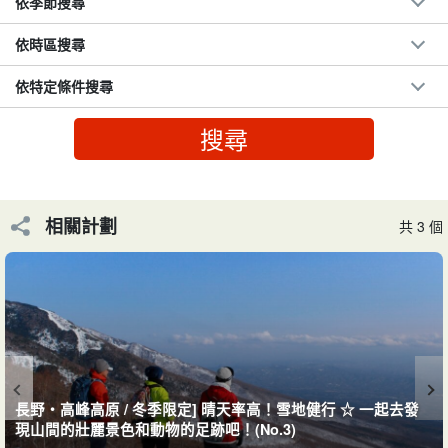
依季節搜尋
依時區搜尋
依特定條件搜尋
您可以加入野餐的心情♪
什麼是電動自行車，什麼是簡易「電動自行車」？
相關計劃
共 3 個
電動輔助的「電動自行車」意味著您不需要對自己的體能有自信！
這款自行車不費力就能輕鬆攜帶前行，讓您舒適地享受騎乘單車的
樂趣，並帶有野餐的感覺。
長野・高峰高原 / 冬季限定] 晴天率高！雪地健行 ☆ 一起去發
現山間的壯麗景色和動物的足跡吧！(No.3)