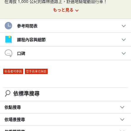
在海拔 1,000 公尺的森林道路上，舒適地騎電動自行車！
もっと見る
由於海拔較高，可以充分欣賞美麗的佐久平小鎮和八岳連峰的壯麗
群山。
參考時間表
建議：
課程內容與細節
自然探索與茶點時間
口碑
海拔 1,000 公尺的壯觀單車旅程！
舒適悠閒地騎乘在安全的森林道路上。
◆
8-70 歲。
來自以下各年齡層的人士參與
年長者可參與
空手而來也無妨
◆ 具備電力輔助的電動自行車，即使您對自己的體能沒有信
心！
依標準搜尋
依點搜尋
依場景搜尋