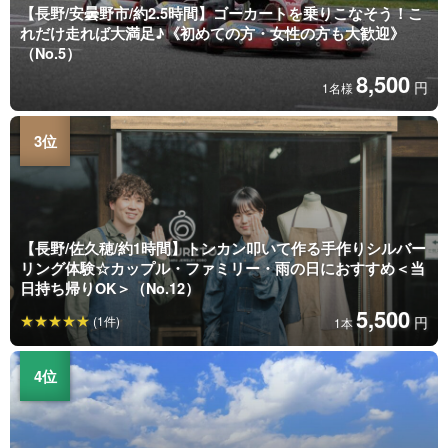
【長野/安曇野市/約2.5時間】ゴーカートを乗りこなそう！こ
れだけ走れば大満足♪《初めての方・女性の方も大歓迎》
（No.5）
8,500
円
1名様
【長野/佐久穂/約1時間】トンカン叩いて作る手作りシルバー
リング体験☆カップル・ファミリー・雨の日におすすめ＜当
日持ち帰りOK＞（No.12）
5,500
(1件)
円
1本