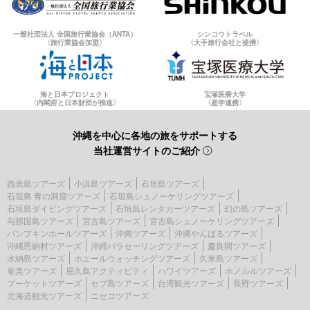
一般社団法人 全国旅行業協会（ANTA）
シンコウトラベル
〈旅行業協会加盟〉
〈大手旅行会社と提携〉
海と日本プロジェクト
宝塚医療大学
〈内閣府と日本財団が推進〉
〈産学連携〉
沖縄を中心に各地の旅をサポートする
当社運営サイトのご紹介
西表島ツアーズ
小浜島ツアーズ
石垣島ツアーズ
石垣島 青の洞窟ツアーズ
石垣島シュノーケリングツアーズ
石垣島ダイビングツアーズ
石垣島レンタカーツアーズ
幻の島ツアーズ
与那国島ツアーズ
宮古島ツアーズ
宮古島シュノーケリングツアーズ
パンプキンホールツアーズ
沖縄ツアーズ
沖縄やんばるツアーズ
沖縄恩納村ツアーズ
沖縄パラセーリングツアーズ
慶良間ツアーズ
水納島ツアーズ
ホエールウォッチングツアーズ
久米島ツアーズ
奄美ツアーズ
屋久島アクティビティ
ハワイツアーズ
ホノルルツアーズ
プーケットツアーズ
セブ島ツアーズ
台湾観光ツアーズ
長野ツアーズ
北海道観光ツアーズ
ニセコツアーズ