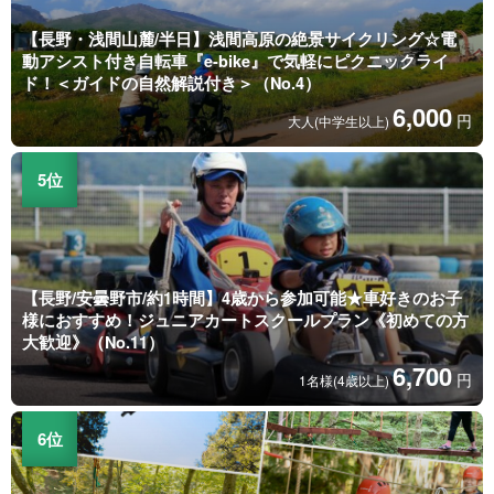
【長野・浅間山麓/半日】浅間高原の絶景サイクリング☆電
動アシスト付き自転車『e-bike』で気軽にピクニックライ
ド！＜ガイドの自然解説付き＞（No.4）
6,000
円
大人(中学生以上)
【長野/安曇野市/約1時間】4歳から参加可能★車好きのお子
様におすすめ！ジュニアカートスクールプラン《初めての方
大歓迎》（No.11）
6,700
円
1名様(4歳以上)