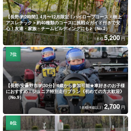
【長野/約2時間】4月〜12月限定！ハイロープコース＜樹上
アスレチック＞約40種類のコースに挑戦☆ガイド付きで安
心！友達・家族・チームビルディングにも♪（No.2）
5,200
円
1名様
【長野/安曇野市/約30分】4歳から参加可能★車好きのお子様
におすすめ！ジュニア特別走行プラン《初めての方大歓迎》
（No.9）
2,700
円
1名様(4歳以上)