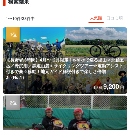
検索結果
人気順
口コミ順
1〜10件/33件中
【長野/約3時間】4月〜12月限定！e-bikeで巡る里山＜北信五
岳／野尻湖／黒姫山麓＞サイクリングツアー☆電動アシスト
付きで楽々移動！地元ガイド解説付きで楽しさ倍増
♪（No.1）
9,200
円
1名様