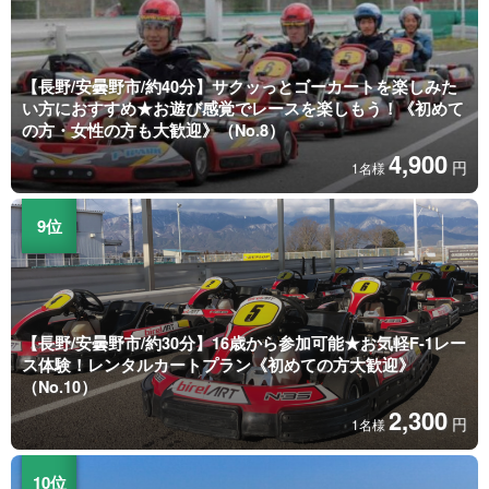
【長野/安曇野市/約40分】サクッっとゴーカートを楽しみた
い方におすすめ★お遊び感覚でレースを楽しもう！《初めて
の方・女性の方も大歓迎》（No.8）
4,900
円
1名様
【長野/安曇野市/約30分】16歳から参加可能★お気軽F-1レー
ス体験！レンタルカートプラン《初めての方大歓迎》
（No.10）
2,300
円
1名様