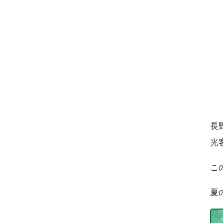
長
3
光
こ
4
夏