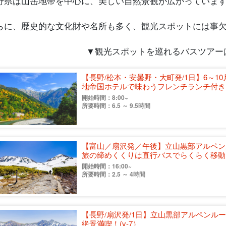
野県は山岳地帯を中心に、美しい自然景観が広がっていま
らに、歴史的な文化財や名所も多く、観光スポットには事
▼観光スポットを巡れるバスツアー
【長野/松本・安曇野・大町発/1日】6～
地帝国ホテルで味わうフレンチランチ付き！(
開始時間：8:00~
所要時間：6.5 ～ 9.5時間
【富山／扇沢発／午後】立山黒部アルペン
旅の締めくくりは直行バスでらくらく移動！〈
開始時間：16:00~
所要時間：2.5 ～ 4時間
【長野/扇沢発/1日】立山黒部アルペンル
絶景満喫！(v-7）