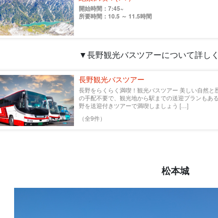
開始時間：7:45~
所要時間：10.5 ～ 11.5時間
▼長野観光バスツアーについて詳し
長野観光バスツアー
長野をらくらく満喫！観光バスツアー 美しい自然と
の手配不要で、観光地から駅までの送迎プランもある
野を送迎付きツアーで満喫しましょう […]
（全9件）
松本城