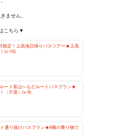
す。
欠きません。
はこちら▼
10月限定！上高地日帰りバスツアー★上高
v-10)
ルート富山へもどルートバスプラン★
片道〉(v-9)
ート通り抜けバスプラン★6種の乗り物で