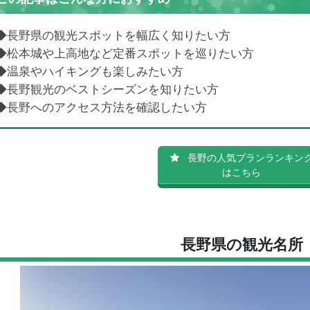
4.3
秋（9月〜11月）
4.4
冬（12月〜2月）
◆長野県の観光スポットを幅広く知りたい方
長野へのアクセス方法
◆松本城や上高地など定番スポットを巡りたい方
5.1
1. 新幹線
◆温泉やハイキングも楽しみたい方
5.2
2. 車でのアクセス
◆長野観光のベストシーズンを知りたい方
長野県観光ガイドに関するよくある質問 （FAQ）
◆長野へのアクセス方法を確認したい方
まとめ
長野の人気プランランキン
はこちら
長野県の観光名所