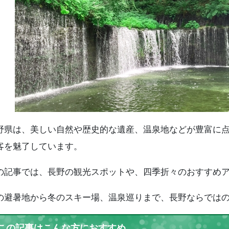
2.16
美ヶ原高原
2.17
上田城
2.18
姨捨の棚田
2.19
阿智村(昼神温泉・日本一の星空)
2.20
蓼科高原
2.21
車山高原
2.22
白樺湖
2.23
大王わさび農場
2.24
別所温泉
2.25
奈良井宿
野県は、美しい自然や歴史的な遺産、温泉地などが豊富に
長野の観光スポットで楽しめる 人気アクティビティ
客を魅了しています。
3.1
1. ハイキングと登山
3.2
2. 温泉巡り
の記事では、長野の観光スポットや、四季折々のおすすめ
3.3
3. 地元グルメを堪能
長野県の観光シーズンとベストシーズン
の避暑地から冬のスキー場、温泉巡りまで、長野ならでは
4.1
春（3月〜5月）
4.2
夏（6月〜8月）
この記事はこんな方におすすめ