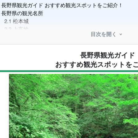
長野県観光ガイド おすすめ観光スポットをご紹介！
長野県の観光名所
2.1
松本城
2.2
上高地
目次を開く
2.3
善光寺
2.4
白馬村
2.5
軽井沢
長野県観光ガイド
2.6
諏訪湖
おすすめ観光スポットを
2.7
妻籠宿・馬籠宿(木曽路)
2.8
地獄谷野猿公苑
2.9
志賀高原
2.10
安曇野
2.11
千畳敷カール(駒ヶ岳ロープウェイ)
2.12
高遠城址公園
2.13
小布施
2.14
野沢温泉
2.15
渋温泉