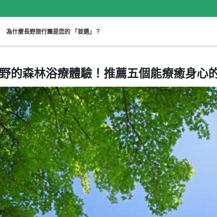
。
為什麼長野旅行團是您的 「首選」？
野的森林浴療體驗！推薦五個能療癒身心
雪上活動
單車
田徑
可單獨參與