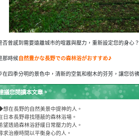
6.4.
4. 別忘了採取驅蟲措施
6.5.
5. 隨時把垃圾帶回家
6.6.
6. 檢查當地天氣和資訊
.
摘要
是否曾感到需要遠離城市的喧囂與壓力，重新設定您的身心
是那時候
自然豊かな長野での森林浴がおすすめ♪
步在四季分明的景色中，清新的空氣和樹木的芬芳，讓您彷
建議您閱讀本文章。
◆想在長野的自然美景中提神的人。
在日本長野尋找隱蔽的森林浴場。
希望透過森林浴舒緩日常壓力的人。
尋求治療時間以平衡身心的人。