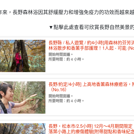
年來，長野森林浴因其舒緩壓力和增強免疫力的功效而越來
▼點擊此處查看可欣賞長野自然美景
長野縣 / 私人遊覽 / 約4小時]用森林的
林浴散步和香薰手部護理！1人起 - 可能 (No.
開始時間面議。
所要時間：約 4 小時。
長野/約定/4小時] 上高地香薰森林療癒浴
（No.16）
開始時間面議。
所要時間：約 4 小時。
長野・松本市/2.5小時] 12月～4月期
落葉小路上的療傷體驗[附帶甜點和香味紀念品製