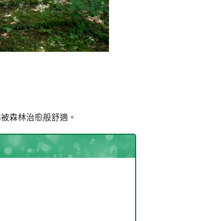
？
彿被森林治愈般舒適。