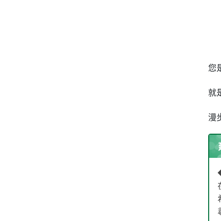
7
您
就
漫