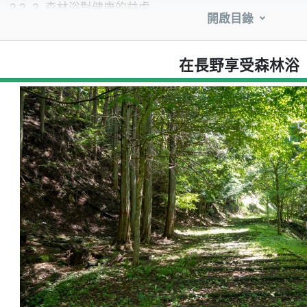
2.2.
2. 森林浴對健康的益處
開啟目錄
.
何時是森林浴的最佳季節？
.
長野推薦的森林浴場
4.1.
1. 赤澤自然休閒林（上松町）
在長野享受森林浴
4.2.
2.戶加壽森林植物園（長野）
4.3.
3.上高地田代池（松本市）
4.4.
4. Atera 山谷 (Ouwa村)
4.5.
5.Tsugaike自然公園（小谷村）
.
森林浴對身心的益處
5.1.
1. 減輕壓力
5.2.
2. 提高免疫力
5.3.
3. 降低血壓
5.4.
4. 精神提振
.
在日本長野享受森林浴的貼士
6.1.
1. 穿著舒適、天氣適合的衣服
6.2.
2. 放輕鬆，邊走邊休息
6.3.
3. 盡量減少使用電話和相機