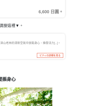
6,600 日圓。
請按這裡▼。
山老林的清新空氣中放鬆身心、煥發活力[...]。
ビティの詳細を見る
提振身心